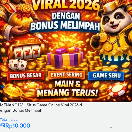
MENANG123 | Situs Game Online Viral 2026 d
engan Bonus Melimpah
Total harga:
Rp10.000