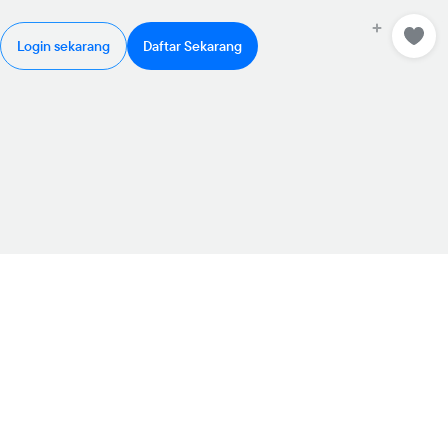
Login sekarang
Daftar Sekarang
Rp985.000