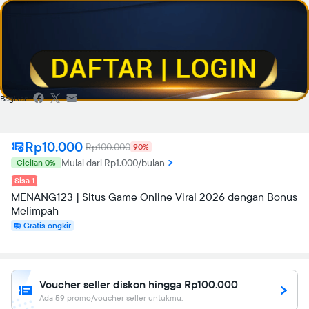
Bagikan:
Rp10.000
Rp100.000
90%
Mulai dari Rp1.000/bulan
Cicilan 0%
Sisa 1
MENANG123 | Situs Game Online Viral 2026 dengan Bonus
Melimpah
Gratis ongkir
Voucher seller diskon hingga Rp100.000
Ada 59 promo/voucher seller untukmu.