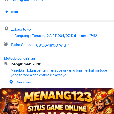
Ikuti
Lokasi toko
Jl Pangrango Terusan 19 A RT 004/07, Dki Jakarta 17412
Buka
Selasa
•
08:00-18:00 WIB
Metode pengiriman
Pengiriman kurir
Masukkan lokasi pengiriman supaya kamu bisa melihat metode
yang tersedia dan estimasi biayanya.
Cari lokasi